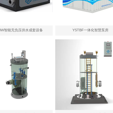
TBW智能无负压供水成套设备
YSTBF一体化智慧泵房