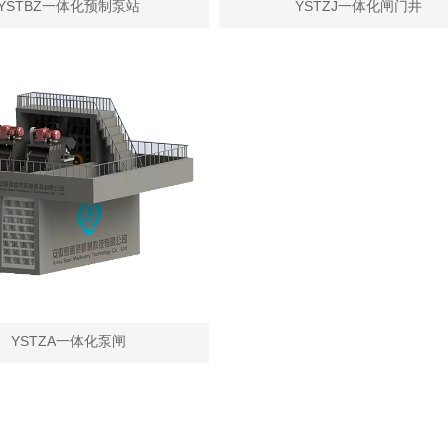
YSTBZ一体化预制泵站
YSTZJ一体化闸门井
YSTZA一体化泵闸