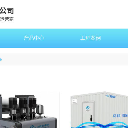
产品中心
工程案例
备