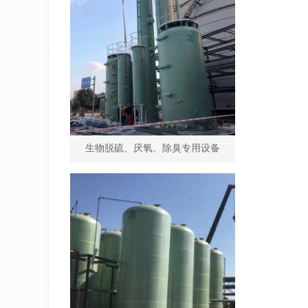
生物脱硫、厌氧、除臭专用设备